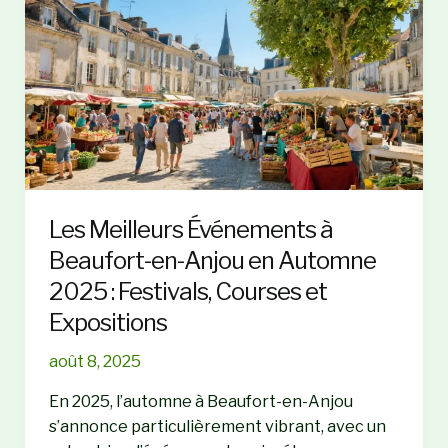
du
vin
dans
les
Pays
de
la
Loire
Les Meilleurs Événements à
Beaufort-en-Anjou en Automne
2025 : Festivals, Courses et
Expositions
août 8, 2025
En 2025, l’automne à Beaufort-en-Anjou
s’annonce particulièrement vibrant, avec un