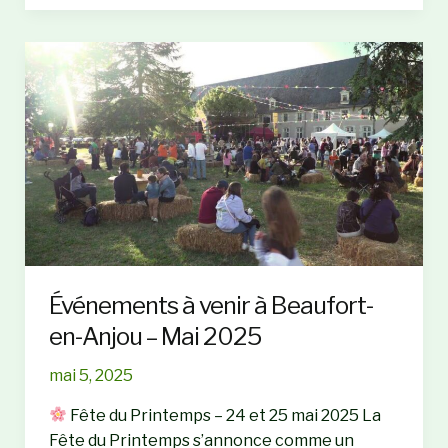
fermeture
d’une
classe
:
École
du
Château
Événements à venir à Beaufort-
en-Anjou – Mai 2025
mai 5, 2025
Fête du Printemps – 24 et 25 mai 2025 La
Fête du Printemps s’annonce comme un