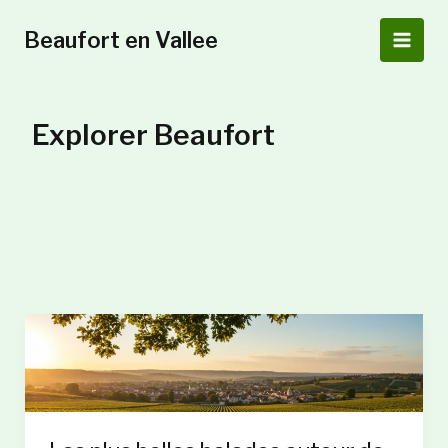
Aller
au
Beaufort en Vallee
Main
contenu
Men
Explorer Beaufort