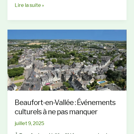
Fête
Lire la suite »
nationale
à
Beaufort-
en-
Anjou
:
Une
soirée
à
ne
pas
manquer
Beaufort-en-Vallée : Événements
culturels à ne pas manquer
juillet 9, 2025