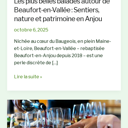
Les plus belles balades autour de
Beaufort-en-Vallée : Sentiers,
nature et patrimoine en Anjou
octobre 6, 2025
Nichée au cœur du Baugeois, en plein Maine-
et-Loire, Beaufort-en-Vallée – rebaptisée
Beaufort-en-Anjou depuis 2018 – est une
perle discrète de […]
Les
Lire la suite »
plus
belles
balades
autour
de
Beaufort-
en-