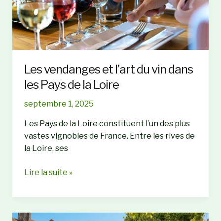
Vallée
:
Sentiers,
nature
et
Les vendanges et l’art du vin dans
patrimoine
les Pays de la Loire
en
Anjou
septembre 1, 2025
Les Pays de la Loire constituent l’un des plus
vastes vignobles de France. Entre les rives de
la Loire, ses
Les
Lire la suite »
vendanges
et
l’art