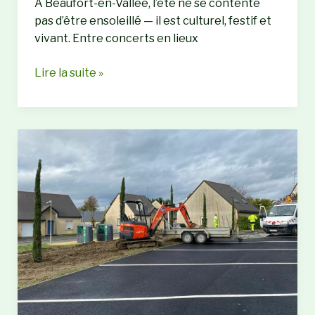
À Beaufort-en-Vallée, l’été ne se contente
pas d’être ensoleillé — il est culturel, festif et
vivant. Entre concerts en lieux
Beaufort-
Lire la suite »
en-
Vallée
:
Événements
culturels
à
ne
pas
manquer