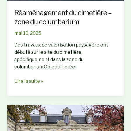
Réaménagement du cimetière –
zone du columbarium
mai 10, 2025
Des travaux de valorisation paysagère ont
débuté sur le site du cimetière,
spécifiquement dans la zone du
columbarium.Objectif : créer
Réaménagement
Lire la suite »
du
cimetière
–
zone
du
columbarium