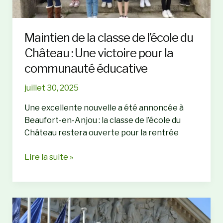
l’Art
Contemporain
Maintien de la classe de l’école du
Château : Une victoire pour la
communauté éducative
juillet 30, 2025
Une excellente nouvelle a été annoncée à
Beaufort-en-Anjou : la classe de l’école du
Château restera ouverte pour la rentrée
Maintien
Lire la suite »
de
la
classe
de
l’école