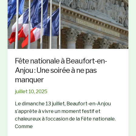
du
Château
:
Une
victoire
pour
la
communauté
Fête nationale à Beaufort-en-
éducative
Anjou : Une soirée à ne pas
manquer
juillet 10, 2025
Le dimanche 13 juillet, Beaufort-en-Anjou
s’apprête à vivre un moment festif et
chaleureux à l’occasion de la Fête nationale.
Comme