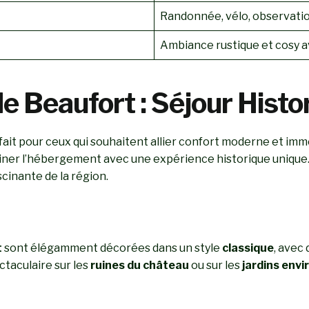
Randonnée, vélo, observation
Ambiance rustique et cosy av
e Beaufort : Séjour Histo
fait pour ceux qui souhaitent allier confort moderne et immer
iner l’hébergement avec une expérience historique unique. 
scinante de la région.
t
sont élégamment décorées dans un style
classique
, avec
ctaculaire sur les
ruines du château
ou sur les
jardins env